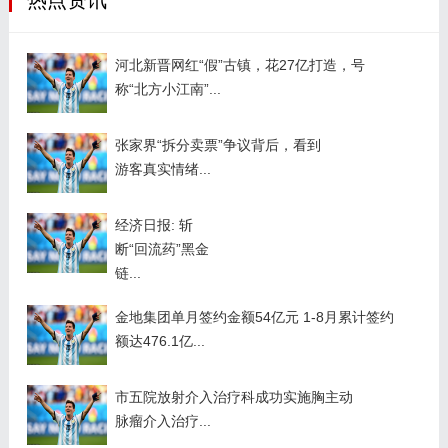
河北新晋网红“假”古镇，花27亿打造，号
称“北方小江南”...
张家界“拆分卖票”争议背后，看到
游客真实情绪...
经济日报: 斩
断“回流药”黑金
链...
金地集团单月签约金额54亿元 1-8月累计签约
额达476.1亿...
市五院放射介入治疗科成功实施胸主动
脉瘤介入治疗...