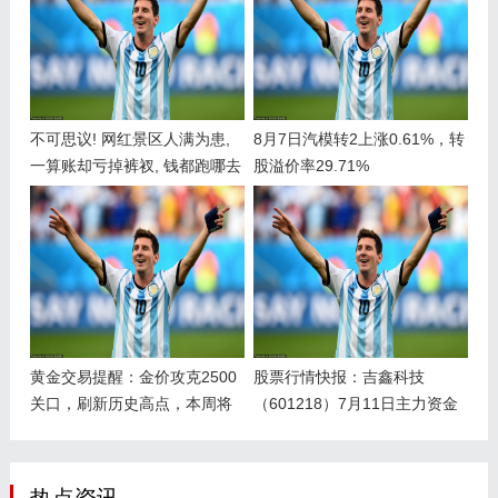
不可思议! 网红景区人满为患,
8月7日汽模转2上涨0.61%，转
一算账却亏掉裤衩, 钱都跑哪去
股溢价率29.71%
了?
黄金交易提醒：金价攻克2500
股票行情快报：吉鑫科技
关口，刷新历史高点，本周将
（601218）7月11日主力资金
迎杰克逊霍尔年会
净买入56.47万元
热点资讯