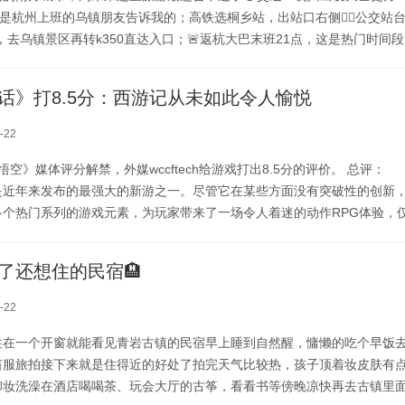
还是杭州上班的乌镇朋友告诉我的；高铁选桐乡站，出站口右侧👉🏻公交站
镇上，去乌镇景区再转k350直达入口；🚨返杭大巴末班21点，这是热门时间段
住在东栅这边最好，地方大而且酒店也多。这家连锁酒店很不错，环境优
好👍客房内部空间恰好合适不会拥挤，从客房就能看到小桥流水和白鹭
话》打8.5分：西游记从未如此令人愉悦
超、药店等等基础设施齐全✅而且从酒店坐车去到景区也就几分钟，...
-22
：悟空》媒体评分解禁，外媒wccftech给游戏打出8.5分的评价。 总评：
是近年来发布的最强大的新游之一。尽管它在某些方面没有突破性的创新
多个热门系列的游戏元素，为玩家带来了一场令人着迷的动作RPG体验，
的最优秀作品。尽管存在一些卡顿问题和轻微的游戏玩法缺陷，但这些不
止任何动作RPG或动作游戏粉丝去尝试这款游戏的原因。《西游记》从未
了还想住的民宿🏨
优点： ·出色的画面和配乐 ·有趣的战斗系统，包...
-22
住在一个开窗就能看见青岩古镇的民宿早上睡到自然醒，慵懒的吃个早饭
苗服旅拍接下来就是住得近的好处了拍完天气比较热，孩子顶着妆皮肤有
卸妆洗澡在酒店喝喝茶、玩会大厅的古筝，看看书等傍晚凉快再去古镇里