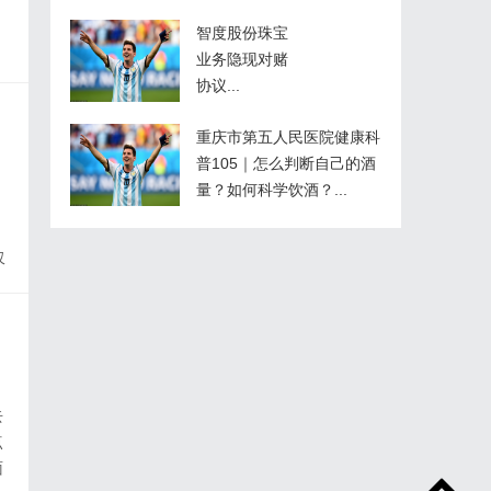
台
智度股份珠宝
业务隐现对赌
美
协议...
湿
重庆市第五人民医院健康科
普105｜怎么判断自己的酒
量？如何科学饮酒？...
，
仅
足
像
去
点
面