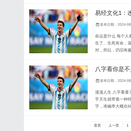
逛吃逛吃不费妈的
布偶，孩子抢着睡
易经文化1：
略...
发布日期：2024-08
命运是什么 每个
生了。生死有命，
对，所以，仍旧有
个故事。 裴度“改
他曾经听闻士大夫
八字看你是不
官贵人，则必饿死之
发布日期：2024-08
漫漫人生 八字看童子命
乎天生就带着一种特
字，准确率大概在6
误。 这种情况和
己的八字，不让别人
首页
上一页
1
字转换成真正的八字