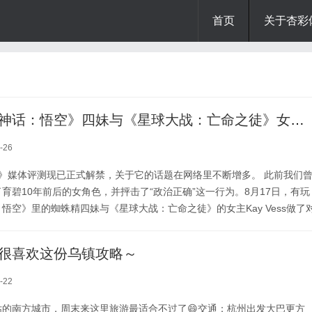
首页
关于杏彩
玩家对比《黑神话：悟空》四妹与《星球大战：亡命之徒》女主：女人和变种人
-26
悟空》媒体评测现已正式解禁，关于它的话题在网络里不断增多。 此前我们
育碧10年前后的女角色，并抨击了“政治正确”这一行为。8月17日，有玩
悟空》里的蜘蛛精四妹与《星球大战：亡命之徒》的女主Kay Vess做了
神话：悟空》打了低分的媒体ScreenRant为例，表示该媒体对待这两名
这位玩家表示：“《黑神话：悟空》里有一位美丽的蜘蛛精，ScreenRan
很喜欢这份乌镇攻略～
黑神话：悟空》打了6/10...
-22
估的南方城市，周末来这里旅游最适合不过了😄交通：杭州出发大巴更方