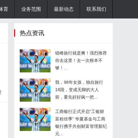
体育
业务范围
最新动态
联系我们
热点资讯
错峰旅行就是爽！强烈推荐
你去这里！去一次根本不
够！...
曾
我，98年女孩，独自旅行
18国，变成无聊的大人
对
前，要先好好疯一把...
角
t
工商银行正式开启“工银财
富粉丝季” 华夏基金与工商
银行携手共创财富管理新纪
元...