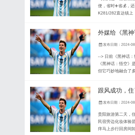
便，省时➕省💰，
K281/282直达
提前约大巴住宿：
价格实惠，服务也很
外媒给《黑神
地。酒店周边也有商
发布日期：2024-08
--> 日前《黑神话
《黑神话：悟空》
但它巧妙地融合了
次于该类型游戏中
之处不应该成为阻
跟风成功，住
现在这样令人愉快。 
发布日期：2024-08
贵阳旅游第二天，
民宿旁边化妆体验
痒马上步行回房间