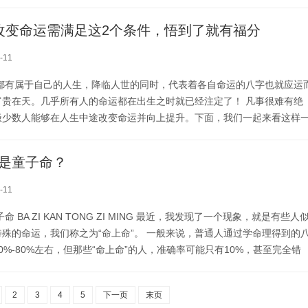
旅游方式我吹爆晚上前台帅哥给我加了个婴儿床里面布置的很温馨，还有
第二天一大早就出发天河潭和夜郎谷了也在民宿附近，过去很方便等我攻
改变命运需满足这2个条件，悟到了就有福分
-11
人都有属于自己的人生，降临人世的同时，代表着各自命运的八字也就应运
富贵在天。几乎所有人的命运都在出生之时就已经注定了！ 凡事很难有绝
极少数人能够在人生中途改变命运并向上提升。下面，我们一起来看这样
命”的故事 唐代中书令裴度，其貌不扬，曾经多次官场受挫，难免意志消沉
们很推崇某位相师，便特意前去拜访。相师说：“郎君相貌异于常人，不为
是童子命？
徒。眼下还看不出贵处，异日来访，我再给你仔细看看。”裴度悻...
-11
 BA ZI KAN TONG ZI MING 最近，我发现了一个现象，就是有些人
殊的命运，我们称之为“命上命”。 一般来说，普通人通过学命理得到的
0%-80%左右，但那些“命上命”的人，准确率可能只有10%，甚至完全错
传说中的童子命有点相似，很多人可能是带着某种任务来的，所以才会改变
看出来。 我以前看书的时候，看到过一个口诀，说是可以把“命上命”的
2
3
4
5
下一页
末页
，但即使转换了，准确率也最多...