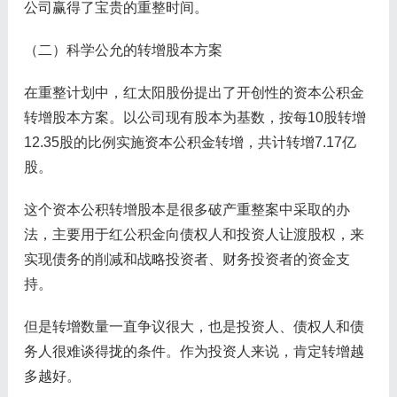
公司赢得了宝贵的重整时间。
（二）科学公允的转增股本方案
在重整计划中，红太阳股份提出了开创性的资本公积金
转增股本方案。以公司现有股本为基数，按每10股转增
12.35股的比例实施资本公积金转增，共计转增7.17亿
股。
这个资本公积转增股本是很多破产重整案中采取的办
法，主要用于红公积金向债权人和投资人让渡股权，来
实现债务的削减和战略投资者、财务投资者的资金支
持。
但是转增数量一直争议很大，也是投资人、债权人和债
务人很难谈得拢的条件。作为投资人来说，肯定转增越
多越好。