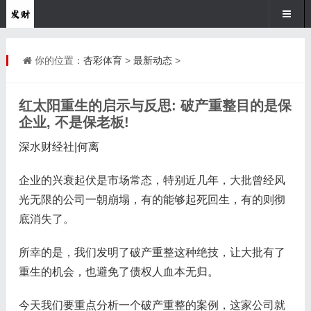
你的位置：
杏彩体育
>
最新动态
>
红太阳重生的启示与反思: 破产重整目的是保
企业, 不是保老板!
深水财经社|何离
企业的兴衰起伏是市场常态，特别近几年，大批曾经风
光无限的公司一朝崩塌，有的能够起死回生，有的则彻
底消失了。
所幸的是，我们发明了破产重整这种绝技，让大批有了
重生的机会，也避免了债权人血本无归。
今天我们要重点分析一个破产重整的案例，这家公司就