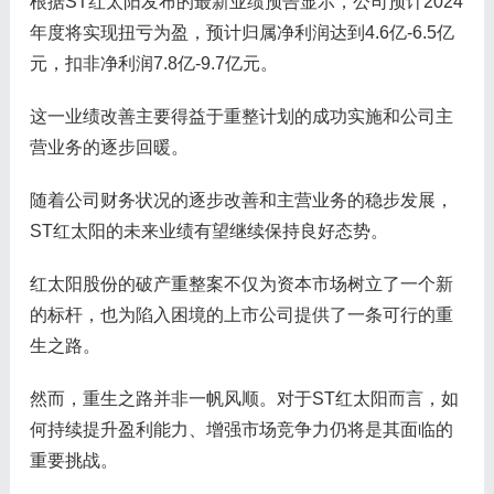
根据ST红太阳发布的最新业绩预告显示，公司预计2024
年度将实现扭亏为盈，预计归属净利润达到4.6亿-6.5亿
元，扣非净利润7.8亿-9.7亿元。
这一业绩改善主要得益于重整计划的成功实施和公司主
营业务的逐步回暖。
随着公司财务状况的逐步改善和主营业务的稳步发展，
ST红太阳的未来业绩有望继续保持良好态势。
红太阳股份的破产重整案不仅为资本市场树立了一个新
的标杆，也为陷入困境的上市公司提供了一条可行的重
生之路。
然而，重生之路并非一帆风顺。对于ST红太阳而言，如
何持续提升盈利能力、增强市场竞争力仍将是其面临的
重要挑战。