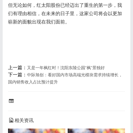
但无论如何，红太阳股份已经迈出了重生的第一步，我
们有理由相信，在未来的日子里，这家公司将会以更加
崭新的面貌出现在我们面前。
上一篇：
又是一年枫红时！沈阳东陵公园“枫”景独好
下一篇：
中际旭创：看好国内市场高端光模块需求持续增长，
国内销售收入占比预计提升
相关资讯