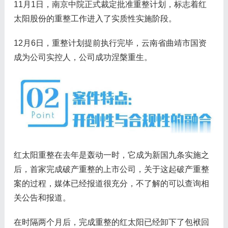
11月1日，南京中院正式裁定批准重整计划，标志着红
太阳股份的重整工作进入了实质性实施阶段。
12月6日，重整计划提前执行完毕，云南省曲靖市国资
成为公司实控人，公司成功涅槃重生。
红太阳重整在去年是轰动一时，它成为新国九条实施之
后，首家完成破产重整的上市公司，关于这起破产重整
案的过程，媒体已经报道很充分，不了解的可以查询相
关公告和报道。
在时隔两个月后，完成重整的红太阳已经卸下了包袱回