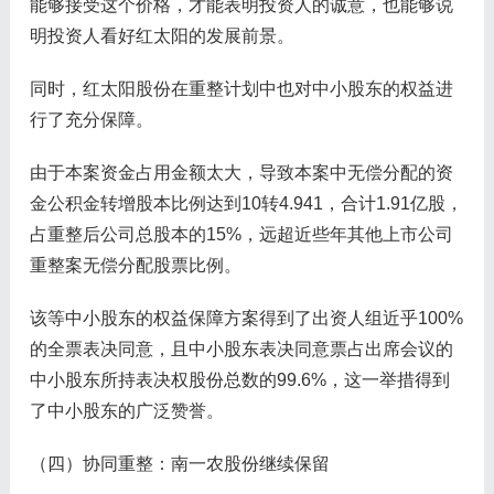
能够接受这个价格，才能表明投资人的诚意，也能够说
明投资人看好红太阳的发展前景。
同时，红太阳股份在重整计划中也对中小股东的权益进
行了充分保障。
由于本案资金占用金额太大，导致本案中无偿分配的资
金公积金转增股本比例达到10转4.941，合计1.91亿股，
占重整后公司总股本的15%，远超近些年其他上市公司
重整案无偿分配股票比例。
该等中小股东的权益保障方案得到了出资人组近乎100%
的全票表决同意，且中小股东表决同意票占出席会议的
中小股东所持表决权股份总数的99.6%，这一举措得到
了中小股东的广泛赞誉。
（四）协同重整：南一农股份继续保留